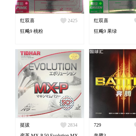
红双喜
2425
红双喜
狂飚9 桃粉
狂飚9 果绿
挺拔
2834
729
变革 MX-P 50 Evolution MX-
奔腾3