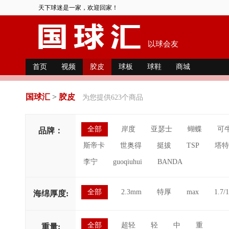
天下球迷是一家，欢迎回家！
以球会友
首页
视频
胶皮
球板
球鞋
商城
国球汇
>
胶皮
为您提供623个商品
全部
岸度
亚瑟士
蝴蝶
可
品牌：
斯帝卡
世奥得
挺拔
TSP
塔特
李宁
guoqiuhui
BANDA
全部
2.3mm
特厚
max
1.7/1
海绵厚度:
全部
超轻
轻
中
重
重量: