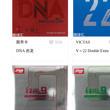
斯帝卡
5531
VICTAS
DNA 赤龙
V＞22 Double Extra