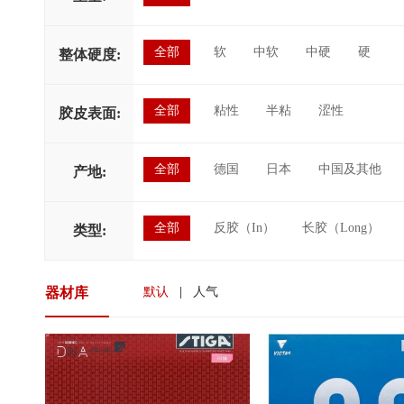
全部
软
中软
中硬
硬
整体硬度:
全部
粘性
半粘
涩性
胶皮表面:
全部
德国
日本
中国及其他
产地:
全部
反胶（In）
长胶（Long）
类型:
器材库
默认
|
人气