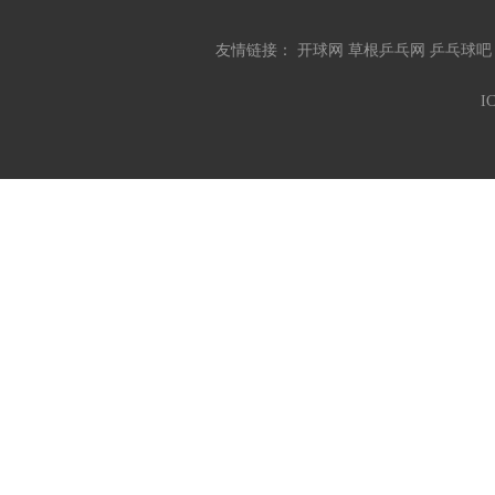
友情链接：
开球网
草根乒乓网
乒乓球
I