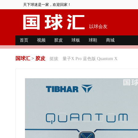
天下球迷是一家，欢迎回家！
以球会友
首页
视频
胶皮
球板
球鞋
商城
国球汇
>
胶皮
挺拔
量子X Pro 蓝色版 Quantum X