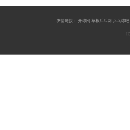
友情链接：
开球网
草根乒乓网
乒乓球
I