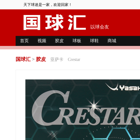
天下球迷是一家，欢迎回家！
以球会友
首页
视频
胶皮
球板
球鞋
商城
国球汇
>
胶皮
亚萨卡
Crestar