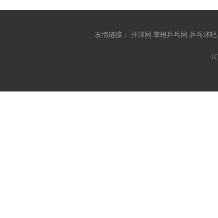
友情链接：
开球网
草根乒乓网
乒乓球
I