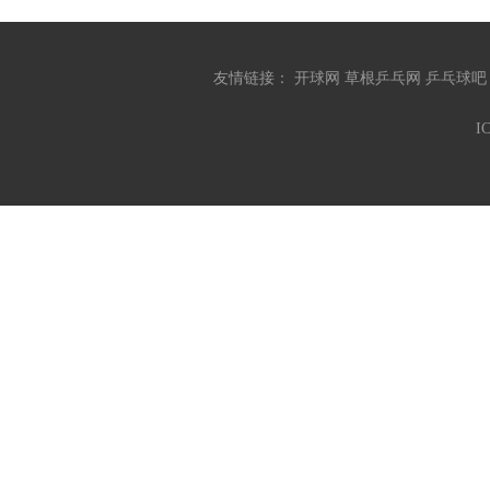
友情链接：
开球网
草根乒乓网
乒乓球
I