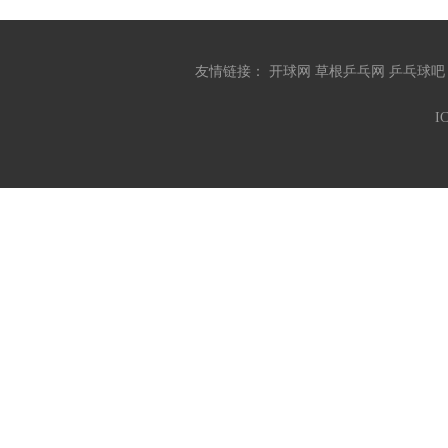
友情链接：
开球网
草根乒乓网
乒乓球
I