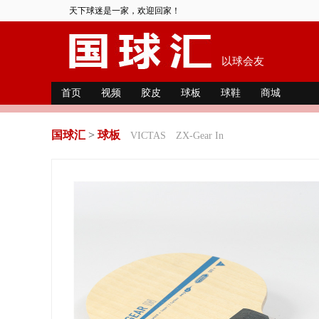
天下球迷是一家，欢迎回家！
以球会友
首页
视频
胶皮
球板
球鞋
商城
国球汇
>
球板
VICTAS
ZX-Gear In