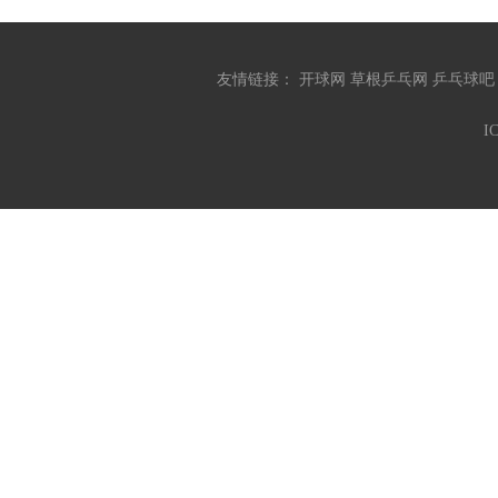
友情链接：
开球网
草根乒乓网
乒乓球
I