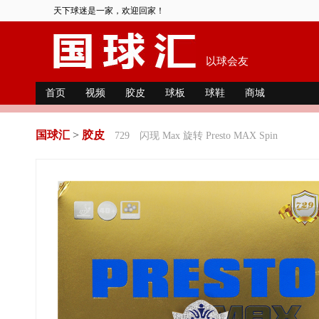
天下球迷是一家，欢迎回家！
以球会友
首页
视频
胶皮
球板
球鞋
商城
国球汇
>
胶皮
729
闪现 Max 旋转 Presto MAX Spin