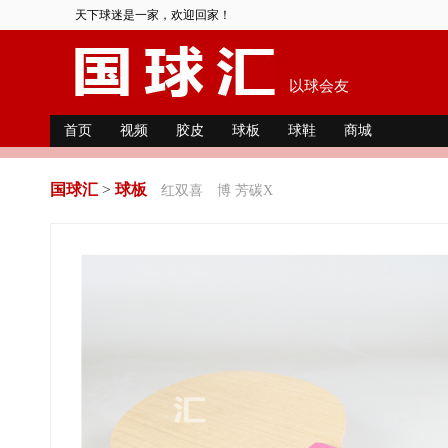
天下球迷是一家，欢迎回家！
以球会友
首页
视频
胶皮
球板
球鞋
商城
国球汇
>
球板
红双喜
博 芳碳X