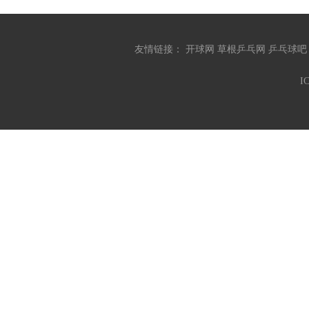
友情链接：
开球网
草根乒乓网
乒乓球
I