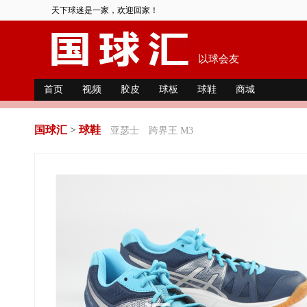
天下球迷是一家，欢迎回家！
以球会友
首页
视频
胶皮
球板
球鞋
商城
国球汇
>
球鞋
亚瑟士
跨界王 M3