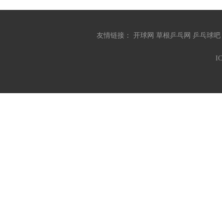
友情链接：
开球网
草根乒乓网
乒乓球
I