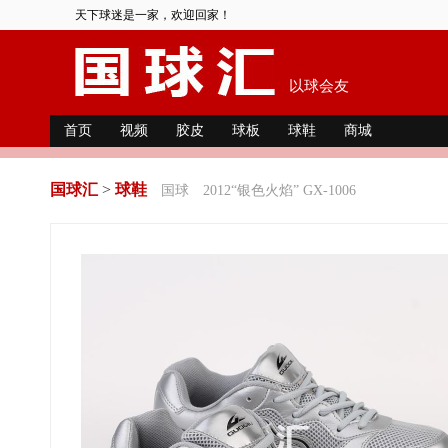
天下球迷是一家，欢迎回家！
以球会友
首页
视频
胶皮
球板
球鞋
商城
国球汇
>
球鞋
国球
2012“银色火焰” GX-1006