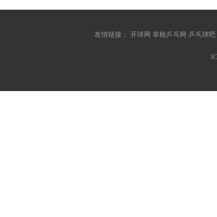
友情链接：
开球网
草根乒乓网
乒乓球
I