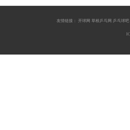
友情链接：
开球网
草根乒乓网
乒乓球
I