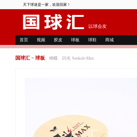
天下球迷是一家，欢迎回家！
以球会友
首页
视频
胶皮
球板
球鞋
商城
国球汇
>
球板
蝴蝶
闪光 Senkoh-Max