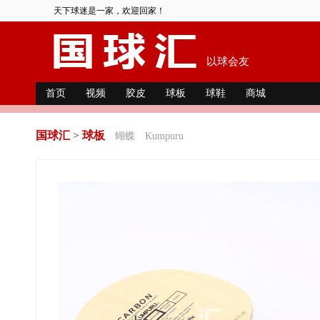
天下球迷是一家，欢迎回家！
以球会友
首页
视频
胶皮
球板
球鞋
商城
国球汇
>
球板
蝴蝶
Kumpuru