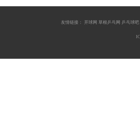
友情链接：
开球网
草根乒乓网
乒乓球
I