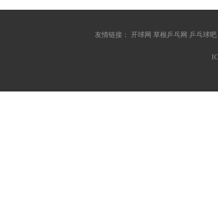
友情链接：
开球网
草根乒乓网
乒乓球
I