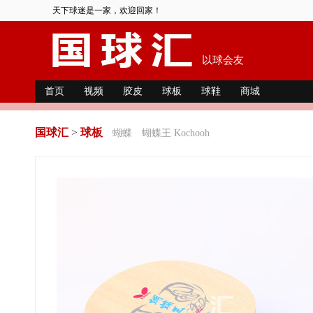
天下球迷是一家，欢迎回家！
以球会友
首页
视频
胶皮
球板
球鞋
商城
国球汇
>
球板
蝴蝶
蝴蝶王 Kochooh