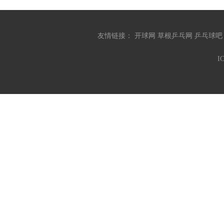
友情链接：
开球网
草根乒乓网
乒乓球
I