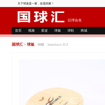
天下球迷是一家，欢迎回家！
以球会友
首页
视频
胶皮
球板
球鞋
商城
国球汇
>
球板
蝴蝶
Innerforce ZLF