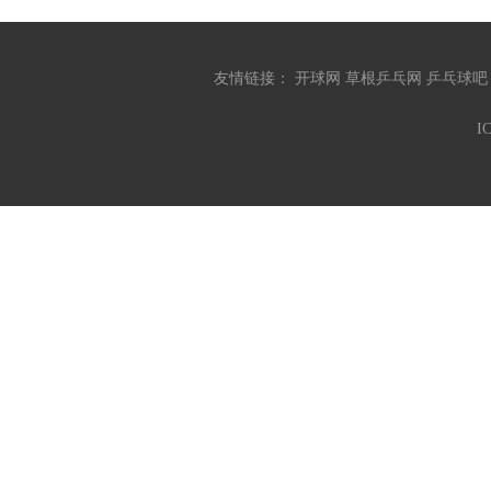
友情链接：
开球网
草根乒乓网
乒乓球
I