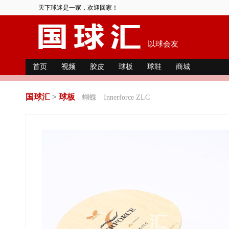
天下球迷是一家，欢迎回家！
以球会友
首页
视频
胶皮
球板
球鞋
商城
国球汇
>
球板
蝴蝶
Innerforce ZLC