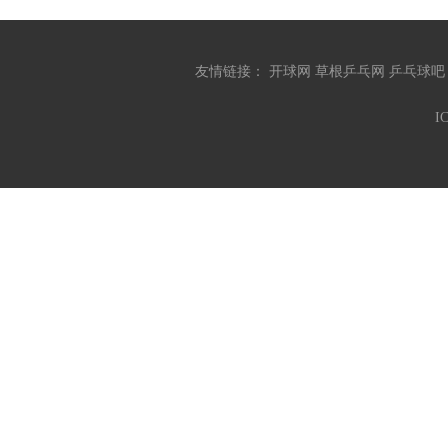
友情链接：
开球网
草根乒乓网
乒乓球
I