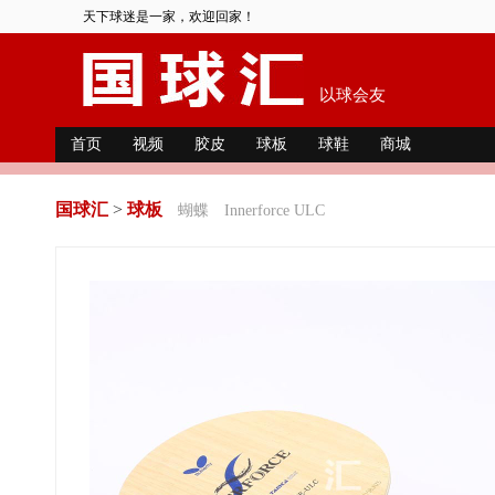
天下球迷是一家，欢迎回家！
以球会友
首页
视频
胶皮
球板
球鞋
商城
国球汇
>
球板
蝴蝶
Innerforce ULC