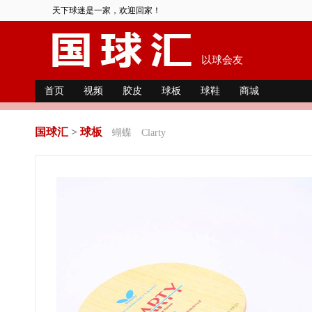
天下球迷是一家，欢迎回家！
以球会友
首页
视频
胶皮
球板
球鞋
商城
国球汇
>
球板
蝴蝶
Clarty