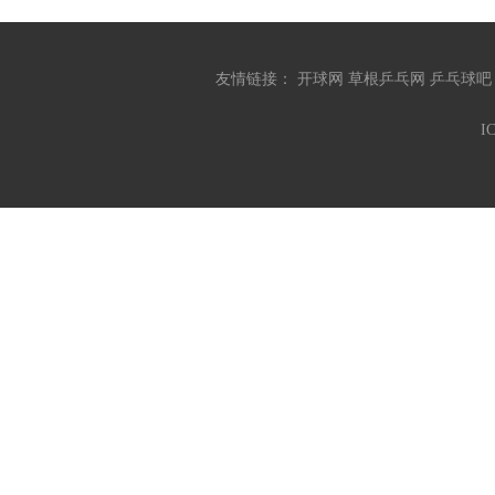
友情链接：
开球网
草根乒乓网
乒乓球
I