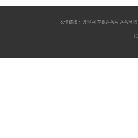
友情链接：
开球网
草根乒乓网
乒乓球
I