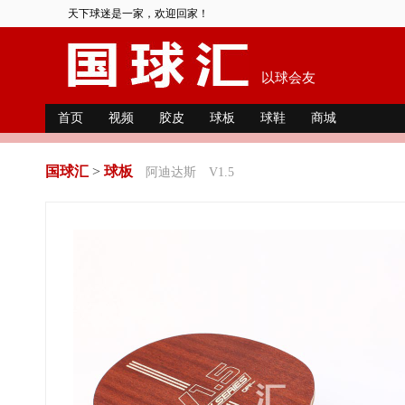
天下球迷是一家，欢迎回家！
以球会友
首页
视频
胶皮
球板
球鞋
商城
国球汇
>
球板
阿迪达斯
V1.5